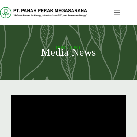
Media news
OUR STORY
Media News