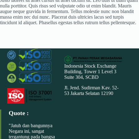
Justo laoreet sit amet cursus sit amet dictum sit. Leo duis ut diam quam
nulla porttitor. Quis risus sed vulputate odio ut enim blandit. Mauris
augue neque gravida in fermentum. Tellus molestie nunc non blandit
massa enim nec dui nunc. Placerat duis ultricies lacus sed turpis
tincidunt id aliquet. Phasellus egestas tellus rutrum tellus pellentesque.
Indonesia Stock Exchange
Building, Tower 1 Level 3
Suite 304, SCBD
Jl. Jend. Sudirman Kav. 52-
53 Jakarta Selatan 12190
Quote :
"Jatuh dan bangunnya
Negara ini, sangat
tergantung pada bangsa