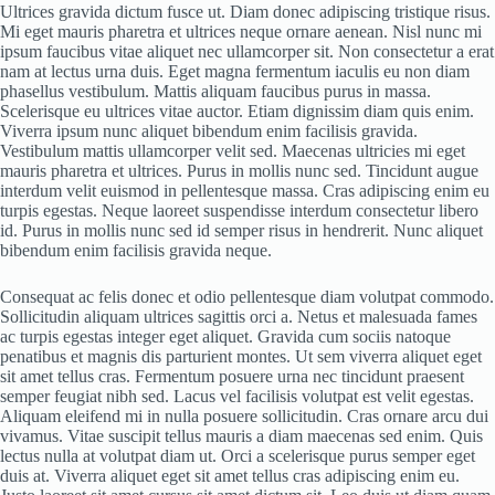
Ultrices gravida dictum fusce ut. Diam donec adipiscing tristique risus.
Mi eget mauris pharetra et ultrices neque ornare aenean. Nisl nunc mi
ipsum faucibus vitae aliquet nec ullamcorper sit. Non consectetur a erat
nam at lectus urna duis. Eget magna fermentum iaculis eu non diam
phasellus vestibulum. Mattis aliquam faucibus purus in massa.
Scelerisque eu ultrices vitae auctor. Etiam dignissim diam quis enim.
Viverra ipsum nunc aliquet bibendum enim facilisis gravida.
Vestibulum mattis ullamcorper velit sed. Maecenas ultricies mi eget
mauris pharetra et ultrices. Purus in mollis nunc sed. Tincidunt augue
interdum velit euismod in pellentesque massa. Cras adipiscing enim eu
turpis egestas. Neque laoreet suspendisse interdum consectetur libero
id. Purus in mollis nunc sed id semper risus in hendrerit. Nunc aliquet
bibendum enim facilisis gravida neque.
Consequat ac felis donec et odio pellentesque diam volutpat commodo.
Sollicitudin aliquam ultrices sagittis orci a. Netus et malesuada fames
ac turpis egestas integer eget aliquet. Gravida cum sociis natoque
penatibus et magnis dis parturient montes. Ut sem viverra aliquet eget
sit amet tellus cras. Fermentum posuere urna nec tincidunt praesent
semper feugiat nibh sed. Lacus vel facilisis volutpat est velit egestas.
Aliquam eleifend mi in nulla posuere sollicitudin. Cras ornare arcu dui
vivamus. Vitae suscipit tellus mauris a diam maecenas sed enim. Quis
lectus nulla at volutpat diam ut. Orci a scelerisque purus semper eget
duis at. Viverra aliquet eget sit amet tellus cras adipiscing enim eu.